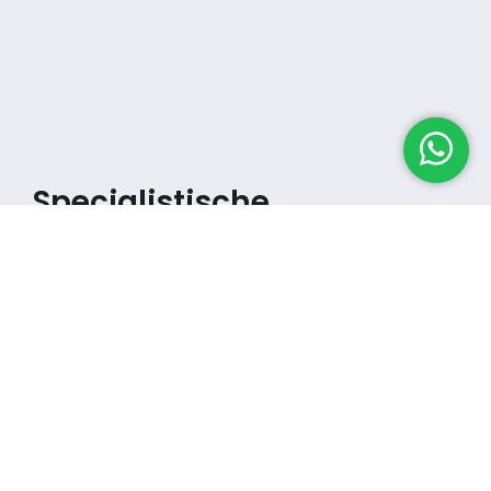
Specialistische
schoonmaakdiensten
voor jouw sector
Multiclean biedt een breed pakket aan
specialistische schoonmaakdiensten
, van
glasbewassing
tot
vloeronderhoud
. Wij zorgen
ervoor dat elk detail, hoe uitdagend ook, perfect
wordt uitgevoerd. Zo blijft jouw pand altijd op z’n