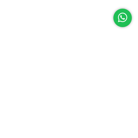
Populaire
schoonmaakdiensten
voor jouw sector